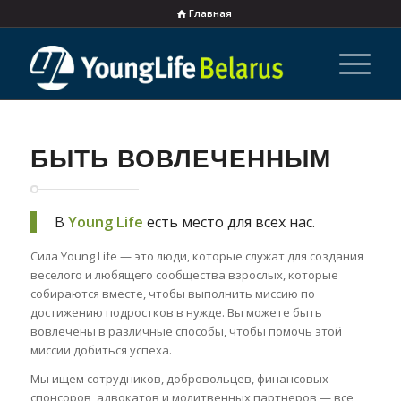
Главная
БЫТЬ ВОВЛЕЧЕННЫМ
В
Young Life
есть место для всех нас.
Сила Young Life — это люди, которые служат для создания
веселого и любящего сообщества взрослых, которые
собираются вместе, чтобы выполнить миссию по
достижению подростков в нужде. Вы можете быть
вовлечены в различные способы, чтобы помочь этой
миссии добиться успеха.
Мы ищем сотрудников, добровольцев, финансовых
спонсоров, адвокатов и молитвенных партнеров — все