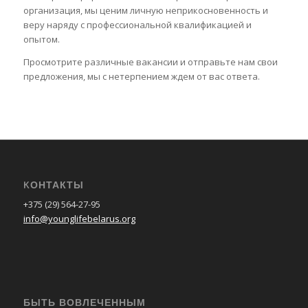
организация, мы ценим личную неприкосновенность и
веру наряду с профессиональной квалификацией и
опытом.
Просмотрите различные вакансии и отправьте нам свои
предложения, мы с нетерпением ждем от вас ответа.
KОНТАКТЫ
+375 (29) 564-27-95
info@younglifebelarus.org
БЫТЬ ВОВЛЕЧЕННЫМ